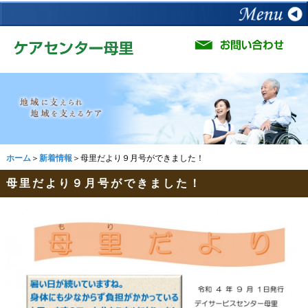
ホーム
＞
新着情報
＞母里だより９月号ができました！
母里だより９月号ができました！